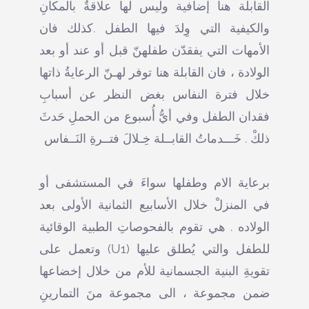
القابلة هنا إضافية وليس لها علاقةٌ بالمكانِ
والكيفية التي وِلدَ فيها الطفل .كذلك فان
الأمهات التي يفقدّن طفلهنّ قبل أو عند أو بعد
الولادة ، فان القابلة هنا توفر لهـنّ الرعايةُ ذاتها
خلال فترة النفاس بغض النظر عن أسبابِ
فقدان الطفل وفي أيُّ أُسبوع من الحملِ حَدثَ
ذلكْ . خَـــدماتُ القابــلة خِـلالَ فتــرةِ النَــفاس
برعاية الام وطفلها سواءَ في المستشفى أو
في المنزلْ خلال الأسابيع الثمانية الأولى بعد
الولاده . هي تقوم بالفحوصاتِ الطبية الوقائية
للطفل والتي يُطلق عليها (U1) وتعمل على
تقويةِ البنية الجسمانية للأم من خلال إخضاعها
ضمن مجموعة ، الى مجموعة منَ التمارينِ