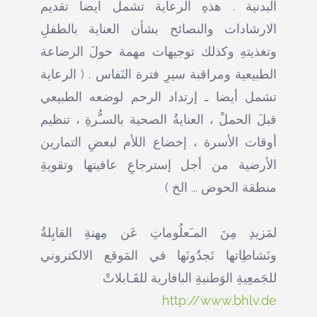
البدنية . هذهِ الرعاية تشمل ايضا تقديم
الارشادات والنصائح بشأن العناية بالطفلِ
وتغذيتهِ وكذلك توجيهات مهمة حولَ الرضاعة
الطبيعية ومراقبة سيرِ فترة النَفاس . ( الرعاية
تشمل أيضا ـ إرتداد الرحم لوضعه الطبيعي
قبلَ الحملْ ، العنايةُ الصحية بالسـُّرةِ ، تنظيم
أوقات الأسرة ، إخضاع اللأم لبعضِ التمارين
الأرضية من أجل إسترجاعِ عافيتها وتقويةِ
منطقة الحوض ... الخ )
لمَزيدِ مِنَ المـَعلُوماتِ عَن مِهنةِ القابِلةُ
ونَشاطِاتها تَجدُونَها في المَوقع الالكتروني
للجَمعِيةِ الوَطنيةِ البافارية للقَـابلاتْ
http://www.bhlv.de