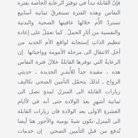
فإنّ القابلة تبدأُ في توفيرِ الرعايةِ الخاصة بفترة
النفاس وهذه الفترة تستغرقُ ثمانية أسابيع
تستردّ الأُم خلالها عافيتها الصحية والبدنية
والنفسية من أثارِ الحملْ . كما تعمَلُ على إعادة
تنظيم الذاتِ إستجابة لواقع الأم الجديد من
أجل الانتقالِ الى مرحلة الأمومة وواجباتها . إن
الرعايةُ التي توفرها القابلةُ خلالَ فترة النفاس
هذه ، مفيدة جداً للأُسَـرِ الجديدة ـ حديثي
الزواج ـ لذلكَ يتحمّل التأمين الصحي تكاليف
زيارات القابلة الى المنزل لمدةٍ تصل الى
ثمانية أشهرٍ بعدَ الولادة حتى أنه في لأايام
العشرةِ الاولى بعد الولادة فان زيارات القابلة
الى المنزل تكون شبهُ يومية والأجور هنا أيضا
تُدفع من قبلِ التأمين الصحي . إن خدمات